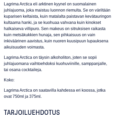
Lagrima Arctica eli arktinen kyynel on suomalainen
juhlajuoma, joka maistuu luonnon riemulta. Se on väriltään
kuparisen keltaista, kuin matalalta paistavan kevätauringon
kultaama hanki, ja se kuohuaa vahvana kuin kinokset
halkaiseva villipuro. Sen makeus on sitruksisen raikasta
kuin metsäkukkien hunaja, sen pihkaisuus on vain
inkiväärinen aavistus, kuin nuoren kuusipuun lupauksena
aikuisuuden voimasta.
Lagrima Arctica on täysin alkoholiton, joten se sopii
juhlajuomana vaihtoehdoksi kuohuviinille, samppanjalle,
tai osana cocktaileja.
Koko:
Lagrima Arctica on saatavilla kahdessa eri koossa, jotka
ovat 750ml ja 375ml.
TARJOILUEHDOTUS